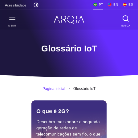
PT
EN
ES
Acessibilidade
MENU
BUSCA
Glossário IoT
Página Inicial
Glossário IoT
O que é 2G?
Descubra mais sobre a segunda
geração de redes de
telecomunicações sem fio, o que