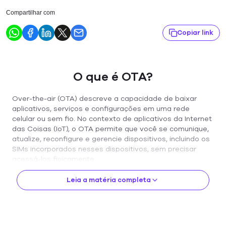
Compartilhar com
Copiar link
O que é OTA?
Over-the-air (OTA) descreve a capacidade de baixar
aplicativos, serviços e configurações em uma rede
celular ou sem fio. No contexto de aplicativos da Internet
das Coisas (IoT), o OTA permite que você se comunique,
atualize, reconfigure e gerencie dispositivos, incluindo os
SIMs incorporados nesses dispositivos, sem precisar
acessá-los fisicamente.
O OTA permite que você atualize ou reconfigure um
Leia a matéria completa
dispositivo remotamente. Para empresas com
dispositivos IoT em jogo, o OTA tem dois usos principais:
atualizações de firmware e gerenciamento de perfil SIM.
Atualizações de firmware: