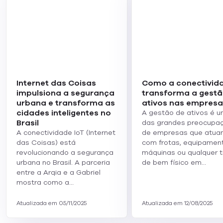
completamente os contratos para um novo provedor
principal, terá a liberdade de fazê-lo por meio do
provisionamento OTA.
Da mesma forma, você pode planejar o lançamento de
vários dispositivos em uma variedade de áreas
geográficas. O eUICC permite equipar cada dispositivo
com o mesmo perfil SIM 'inicial' (ou seja, um bootstrap) no
estágio de produção do dispositivo. Você pode adicionar
Internet das Coisas
Como a conectivid
seus perfis alternativos usando OTA, dependendo dos
impulsiona a segurança
transforma a gestã
mercados em que esses dispositivos serão implantados.
urbana e transforma as
ativos nas empresa
cidades inteligentes no
A gestão de ativos é 
Brasil
das grandes preocupa
A conectividade IoT (Internet
de empresas que atua
Para obter mais explicações sobre IoT, acesse nosso
das Coisas) está
com frotas, equipamen
glossário.
revolucionando a segurança
máquinas ou qualquer t
urbana no Brasil. A parceria
de bem físico em…
entre a Arqia e a Gabriel
Voltar ao glossário
mostra como a…
Atualizada em 05/11/2025
Atualizada em 12/08/2025