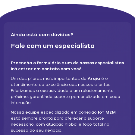
Firmware refere-se ao software dentro de um dispositivo
que instrui ou permite que ele execute as funções para
as quais foi criado. Em outras palavras, o firmware
informa ao seu dispositivo o que fazer. Com o tempo,
você pode querer adicionar novas melhorias ou funções a
Ainda está com dúvidas?
esses dispositivos; algo que requer que o firmware seja
Fale com um especialista
alterado. Você também precisará otimizar o código de
tempos em tempos para resolver bugs e
vulnerabilidades de segurança. O OTA permite que você
Preencha o formulário e um de nossos especialistas
faça isso remotamente através da rede celular, sem
irá entrar em contato com você.
precisar chamar os dispositivos.
Um dos pilares mais importantes da
Arqia
é o
Gerenciamento de SIM:
atendimento de excelência aos nossos clientes.
Priorizamos a exclusividade e um relacionamento
Um SIM (módulo de identidade do assinante) contém as
próximo, garantindo suporte personalizado em cada
credenciais que um dispositivo precisa para se conectar
interação.
a uma rede celular e para que a rede autentique esse
dispositivo.
Nossa equipe especializada em conexão
IoT M2M
está sempre pronta para oferecer o suporte
Os recursos básicos do OTA permitem provisionar (ou
necessário, com atuação global e foco total no
seja, ativar e gerenciar) perfis SIM remotamente e
sucesso do seu negócio.
atualizar os parâmetros do SIM conforme necessário. As