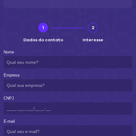
tecnologias OTA mais recentes vão vários passos além.
Eles possibilitam carregar e gerenciar vários perfis em
um único SIM, tornando muito mais fácil alternar entre
redes.
1
2
Tecnologias OTA:
Dados do contato
Interesse
Para um SIM removível IoT tradicional, o provisionamento
OTA pode ser realizado usando SMS A2P (Application-to-
Nome
Person Short Message Service). Isso permite que uma
operadora atualize o SIM por meio de uma mensagem
SMS e funciona mesmo quando o dispositivo não está
online. As atualizações OTA também podem ser
Empresa
realizadas via Hypertext Transfer Protocol (HTTP), que
permite que o SIM acesse a atualização por meio de um
servidor central.
CNPJ
Esses métodos OTA permitem que um provedor ative um
novo SIM, suspenda conexões, integre o SIM com outras
operadoras e adicione novas funções (por exemplo,
medidas de segurança atualizadas).
E-mail
Provisionamento OTA com eUICC: