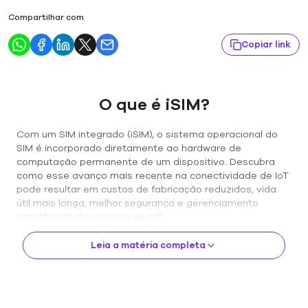
Compartilhar com
Copiar link
O que é iSIM?
Com um SIM integrado (iSIM), o sistema operacional do
SIM é incorporado diretamente ao hardware de
computação permanente de um dispositivo. Descubra
como esse avanço mais recente na conectividade de IoT
pode resultar em custos de fabricação reduzidos, vida
útil mais longa, melhor segurança e gerenciamento
simplificado de projetos de IoT.
Um SIM programado (módulo de identidade do assinante)
Leia a matéria completa
contém todas as informações necessárias para que um
usuário do dispositivo se conecte a uma rede, incluindo a
identidade internacional do assinante móvel (IMSI) e
dados específicos da rede.