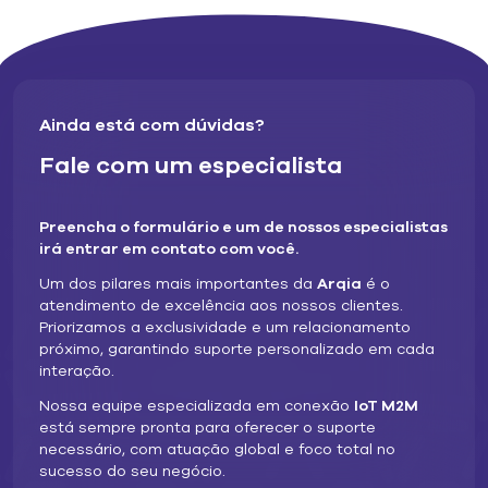
No formato tradicional, o SIM é armazenado em um chip
incorporado a um cartão removível, uma escolha ainda
comum em projetos de IoT. Há também a opção de usar
SIMs incorporados (eSIMs), nos quais o SIM assume a
forma de um chip selado a vácuo e soldado diretamente
Ainda está com dúvidas?
à placa do dispositivo.
Fale com um especialista
O iSIM vai além do eSIM em termos de integração. Ele é
viabilizado pela tecnologia System on a Chip (SoC), que
permite a incorporação de todos os componentes de
Preencha o formulário e um de nossos especialistas
computação de um dispositivo em um pequeno pedaço
irá entrar em contato com você.
de silício.
Um dos pilares mais importantes da
Arqia
é o
Em vez de residir em um chip dedicado como o eSIM, o
atendimento de excelência aos nossos clientes.
núcleo do processador que contém a função SIM é
Priorizamos a exclusividade e um relacionamento
integrado diretamente ao hardware de computação ou
próximo, garantindo suporte personalizado em cada
de conectividade do dispositivo. Em outras palavras, o
interação.
iSIM pode estar integrado à unidade de microcontrolador
(MCU) ou ao módulo celular (modem). Em ambos os
Nossa equipe especializada em conexão
IoT M2M
casos, o iSIM requer um processador dedicado para
está sempre pronta para oferecer o suporte
operações de segurança (por exemplo, um enclave
necessário, com atuação global e foco total no
seguro) para manter a integridade das operações
sucesso do seu negócio.
criptográficas.