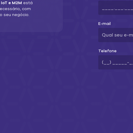
o
IoT e M2M
está
necessário, com
o seu negócio.
E-mail
Telefone