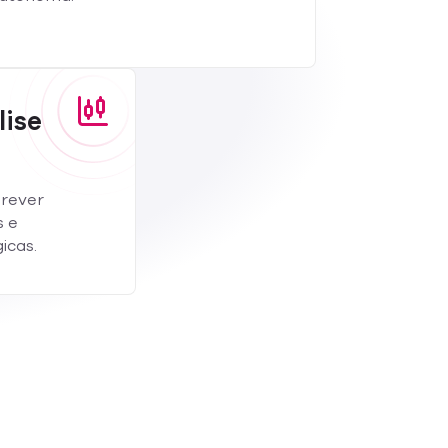
lise
prever
s e
icas.