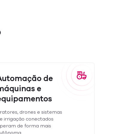
o
Automação de
máquinas e
equipamentos
ratores, drones e sistemas
e irrigação conectados
peram de forma mais
utônoma.