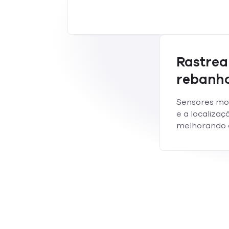
Rastre
rebanh
Sensores mo
e a localizaç
melhorando a