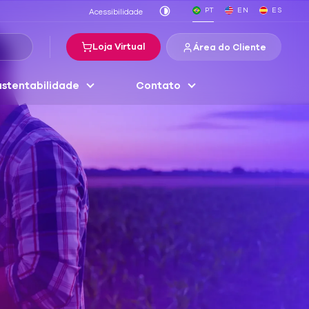
PT
EN
ES
Acessibilidade
Loja Virtual
Área do Cliente
stentabilidade
Contato