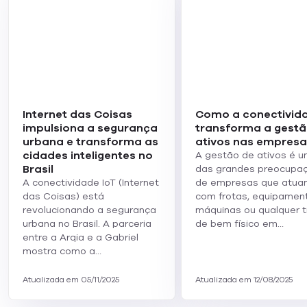
casos, uma solução APN privada geralmente faz sentido.
Isso significa que os dados podem permanecer
confinados a redes privadas MNO/MVNO e Enterprise,
além de fornecer escopo para aplicar suas políticas de
segurança e uso preferidas.
Um APN privado também pode ser uma boa opção se
seus dispositivos e usuários de IoT forem implantados
internacionalmente em todo o mundo. Usar um SIM móvel
Internet das Coisas
Como a conectivid
com o mesmo APN privado significa que os dispositivos
impulsiona a segurança
transforma a gestã
podem acessar as redes corporativas ou a infraestrutura
urbana e transforma as
ativos nas empresa
de nuvem de forma confiável e segura,
cidades inteligentes no
A gestão de ativos é 
independentemente do país ou dos dispositivos de rede
Brasil
das grandes preocupa
MNO a que estão conectados.
A conectividade IoT (Internet
de empresas que atua
das Coisas) está
com frotas, equipamen
Para obter mais explicações sobre IoT, acesse nosso
revolucionando a segurança
máquinas ou qualquer t
glossário.
urbana no Brasil. A parceria
de bem físico em…
entre a Arqia e a Gabriel
mostra como a…
Voltar ao glossário
Atualizada em 05/11/2025
Atualizada em 12/08/2025