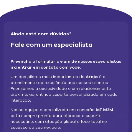
A estrutura de um APN
Aqui está um exemplo de um APN:
Ainda está com dúvidas?
"Internet.mnc012.mcc345.gprs"
Fale com um especialista
Para o olho destreinado, isso pode parecer uma
sequência aleatória de caracteres. No entanto, um APN é
estruturado para fornecer a uma MNO todas as
Preencha o formulário e um de nossos especialistas
informações necessárias para determinar:
irá entrar em contato com você.
Qual endereço IP deve ser atribuído ao dispositivo
Um dos pilares mais importantes da
Arqia
é o
atendimento de excelência aos nossos clientes.
A qual rede o dispositivo deve ser conectado
Priorizamos a exclusividade e um relacionamento
próximo, garantindo suporte personalizado em cada
Quais métodos de segurança devem ser usados
interação.
Nossa equipe especializada em conexão
IoT M2M
Um APN consiste em duas partes:
está sempre pronta para oferecer o suporte
Identificador de rede
necessário, com atuação global e foco total no
sucesso do seu negócio.
Especifica para qual rede externa você está procurando