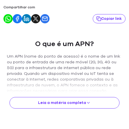
Compartilhar com
Copiar link
O que é um APN?
Um APN (nome do ponto de acesso) é o nome de um link
ou ponto de entrada de uma rede móvel (2G, 3G, 4G ou
5G) para a infraestrutura de internet pública ou rede
privada. Quando um dispositivo móvel ou IoT tenta se
conectar à Internet, redes corporativas privadas ou à
infraestrutura de nuvem, o APN fornece o contexto e as
informações necessárias para criar essa conexão.
Aqui está uma visão geral dos tipos de APN, as
Leia a matéria completa
diferenças entre APNs e VPNs e como a escolha do
modelo de implantação certo pode garantir
conectividade estável e segura para seus projetos de
IoT.