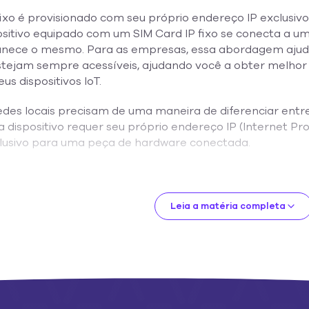
ixo é provisionado com seu próprio endereço IP exclusivo
sitivo equipado com um SIM Card IP fixo se conecta a um
ece o mesmo. Para as empresas, essa abordagem ajuda
estejam sempre acessíveis, ajudando você a obter melhor v
us dispositivos IoT.
redes locais precisam de uma maneira de diferenciar entr
a dispositivo requer seu próprio endereço IP (Internet Pr
clusivo para uma peça de hardware conectada.
spositivos móveis usa endereços IP dinâmicos. Nesse sist
enta fazer uma conexão, o ISP (provedor de serviços de In
 atribui ao dispositivo o próximo endereço IP disponível
Leia a matéria completa
Dynamic Host Configuration Protocol). Isso significa que
 sessão por sessão.
 um endereço IP fixo (também conhecido como 'estático')
 é provisionado com seu próprio endereço IP exclusivo. T
um SIM Card IP fixo se conecta a uma rede, ele usa o me