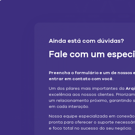
Quais
Ainda está com dúvidas?
Existem duas cate
Fale com um especi
SIM IP público
Com esse tipo d
Preencha o formulário e um de nossos e
acessado pela in
entrar em contato com você.
acesso aos seus 
Um dos pilares mais importantes da
Arq
exemplo é o CCTV
excelência aos nossos clientes. Prioriza
da câmera de qu
um relacionamento próximo, garantindo 
em cada interação.
SIM IP privado
Nossa equipe especializada em conexã
pronta para oferecer o suporte necessár
O endereço IP só
e foco total no sucesso do seu negócio.
segura nos casos