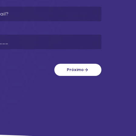
ações em que
ública, seria
PN segura (rede
 Card IP
Próximo
nde número de
e sabe o
sitivos