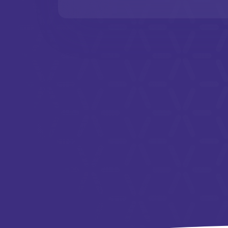
com outros sist
você deseja aces
sensato complem
privada virtual).
Quais s
Gerenciament
Um endereço IP 
dispositivos IoT
endereço correto
individuais em s
Visibilidade 