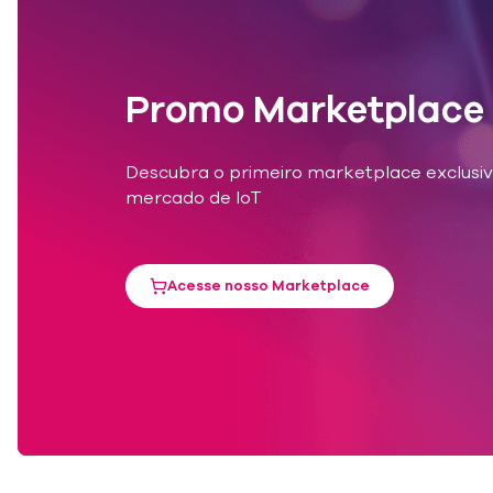
Promo Marketplace
Transporte e 
Os SIMs de IP f
Descubra o primeiro marketplace exclusiv
real entre frota
mercado de IoT
sensores ambient
operacional.
Varejo:
Acesse nosso Marketplace
Para sistemas au
comunicações bi
tarefas como ra
Monitoramen
Para soluções de