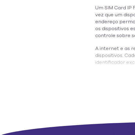
Um SIM Card IP f
vez que um dispo
endereço perman
os dispositivos 
controle sobre se
A internet e as 
dispositivos. Cad
identificador ex
A maioria dos di
um dispositivo t
rede corporativa
protocolo DHCP (
dispositivo muda
Por outro lado,
SIM Card IP fixo
dispositivo com 