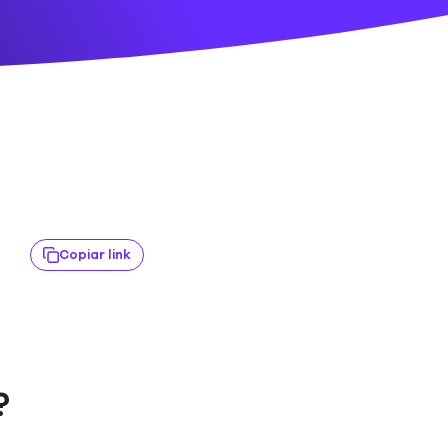
Copiar link
?