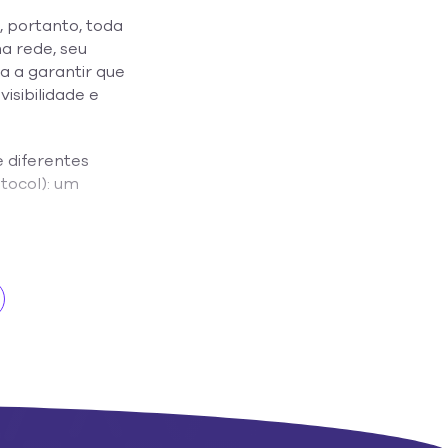
, portanto, toda
a rede, seu
 a garantir que
isibilidade e
e diferentes
otocol): um
ema, toda vez que
ternet) ou a
 por meio de um
 o endereço IP do
 não muda. Um
oda vez que um
smo endereço.