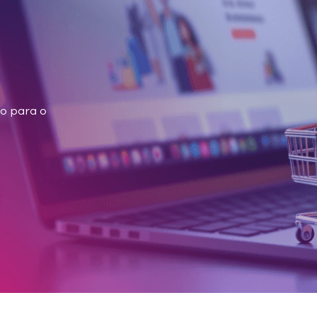
fixo?
logística:
ixo são frequentemente implantados para manter a visibi
o para o
s e ativos em trânsito. As aplicações incluem rastreament
ais para controlar temperatura e umidade e monitorar a
tomatizados de ponto de venda (POS), os SIM Cards IP fix
direcionais confiáveis para lidar com pagamentos segu
streamento de estoque e ajustes dinâmicos de preços.
to de segurança:
 CFTV sem fio, os SIMs IP fixos tornam mais fácil para a