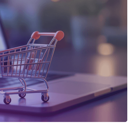
lidade em tempo
o geográfico,
 eficiência
os facilitam
ros, bem como
s empresas