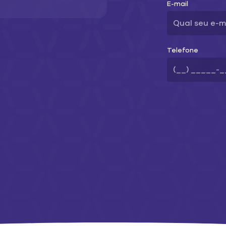
E-mail
emas corporativos em uma rede interna privada. Em situ
sar remotamente dispositivos conectados pela Internet p
entar o uso de um endereço IP privado fixo com uma V
Telefone
ão os benefícios de um SIM
fixo?
o de dispositivos IoT:
fixo pode ser usado como um identificador. Com um gra
 em jogo, os SIM Cards IP fixos significam que você sempr
 para um dispositivo específico. Você pode acessar dispo
eu endereço de forma rápida e fácil sempre que precisar.
e cobertura: