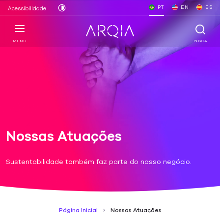
PT
EN
ES
Acessibilidade
MENU
BUSCA
Nossas Atuações
Sustentabilidade também faz parte do nosso negócio.
Página Inicial
Nossas Atuações