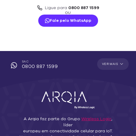
Ligue para
0800 887 1599
OU
Fale pelo WhatsApp
SAC
VER MAIS
0800 887 1599
A Arqia faz parte do Grupo
Wireless Logic
,
líder
europeu em conectividade celular para IoT.