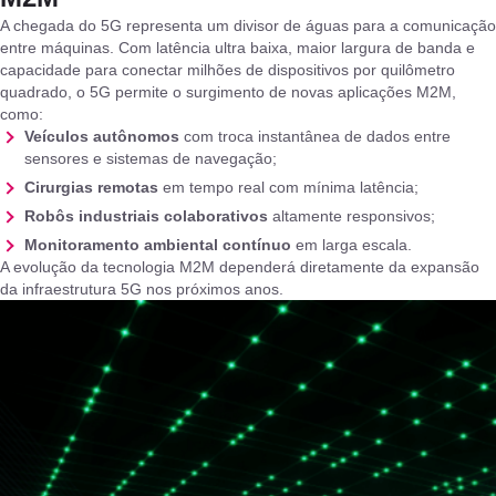
A chegada do 5G representa um divisor de águas para a comunicação
entre máquinas. Com latência ultra baixa, maior largura de banda e
capacidade para conectar milhões de dispositivos por quilômetro
quadrado, o 5G permite o surgimento de novas aplicações M2M,
como:
Veículos autônomos
com troca instantânea de dados entre
sensores e sistemas de navegação;
Cirurgias remotas
em tempo real com mínima latência;
Robôs industriais colaborativos
altamente responsivos;
Monitoramento ambiental contínuo
em larga escala.
A evolução da tecnologia M2M dependerá diretamente da expansão
da infraestrutura 5G nos próximos anos.