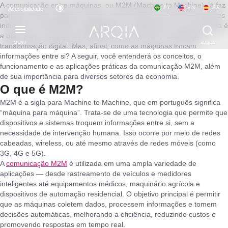
A comunicação entre máquinas, ou M2M (Machine to Machine), já faz
PT
EN
ES
Acessibilidade
parte do nosso cotidiano, mesmo que de forma invisível. De sensores
industriais a dispositivos inteligentes em residências, essa tecnologia é
a base para o avanço da Internet das Coisas (IoT), automação e
MENU
BUSCA
transformação digital. Mas, afinal, como as máquinas trocam
informações entre si? A seguir, você entenderá os conceitos, o
funcionamento e as aplicações práticas da comunicação M2M, além
de sua importância para diversos setores da economia.
O que é M2M?
M2M é a sigla para Machine to Machine, que em português significa
“máquina para máquina”. Trata-se de uma tecnologia que permite que
dispositivos e sistemas troquem informações entre si, sem a
necessidade de intervenção humana. Isso ocorre por meio de redes
cabeadas, wireless, ou até mesmo através de redes móveis (como
3G, 4G e 5G).
A
comunicação M2M
é utilizada em uma ampla variedade de
aplicações — desde rastreamento de veículos e medidores
inteligentes até equipamentos médicos, maquinário agrícola e
dispositivos de automação residencial. O objetivo principal é permitir
que as máquinas coletem dados, processem informações e tomem
decisões automáticas, melhorando a eficiência, reduzindo custos e
promovendo respostas em tempo real.