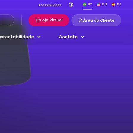
PT
EN
ES
Acessibilidade
Loja Virtual
Área do Cliente
stentabilidade
Contato