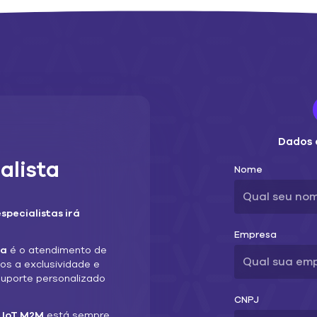
Dados 
alista
Nome
specialistas irá
Empresa
ia
é o atendimento de
mos a exclusividade e
suporte personalizado
CNPJ
o
IoT M2M
está sempre