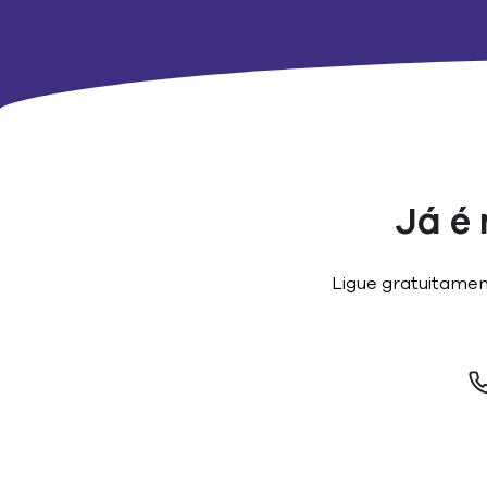
Já é 
Ligue gratuitame