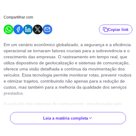
Compartilhar com
Copiar link
Em um cenário econômico globalizado, a segurança e a eficiência
operacional se tornaram fatores cruciais para a sobrevivência e o
crescimento das empresas. O rastreamento em tempo real, que
utiliza dispositivos de geolocalização e sistemas de comunicação,
oferece uma visão detalhada e contínua da movimentação dos
veículos. Essa tecnologia permite monitorar rotas, prevenir roubos
e otimizar trajetos, contribuindo não apenas para a redução de
custos, mas também para a melhoria da qualidade dos serviços
prestados.
A evolução dos sistemas de rastreamento, impulsionada pelo
avanço do GPS, da Internet das Coisas (IoT) e das redes 5G,
possibilitou o desenvolvimento de soluções cada vez mais
Leia a matéria completa
precisas e integradas. A capacidade de coletar e analisar grandes
volumes de dados transformou o monitoramento de frotas em
uma poderosa ferramenta de inteligência operacional, capaz de