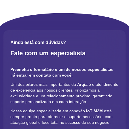
antecipar problemas e propor soluções eficientes.
Tecnologia de rastreamento em tempo
real
Ainda está com dúvidas?
O funcionamento dos sistemas de
Fale com um especialista
monitoramento
Os dispositivos de rastreamento em tempo real se baseiam em
Preencha o formulário e um de nossos especialistas
tecnologias que combinam hardware e software para capturar a
irá entrar em contato com você.
localização dos veículos. Sensores, antenas e módulos GPS
interligados a plataformas digitais permitem o envio constante de
Um dos pilares mais importantes da
Arqia
é o atendimento
informações sobre a posição, velocidade e direção dos veículos.
de excelência aos nossos clientes. Priorizamos a
Essas informações são transmitidas via redes móveis,
exclusividade e um relacionamento próximo, garantindo
possibilitando que centros de controle acompanhem a frota em
suporte personalizado em cada interação.
tempo real.
Nossa equipe especializada em conexão
IoT M2M
está
A integração com a Internet das Coisas (IoT) amplia a capacidade
sempre pronta para oferecer o suporte necessário, com
desses sistemas ao conectar outros dispositivos e sensores
atuação global e foco total no sucesso do seu negócio.
instalados nos veículos. Essa rede de dados pode incluir