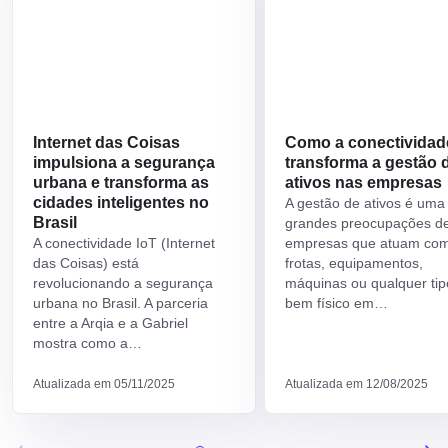
necessidade de reparos e programar intervenções de forma a
minimizar o tempo de inatividade da frota.
Business Intelligence e tomada de decisões
A incorporação de ferramentas de Business Intelligence (BI)
permite que os gestores transformem dados brutos em
Internet das Coisas
Como a conectividad
informações estratégicas. Relatórios e dashboards personalizados
impulsiona a segurança
transforma a gestão 
oferecem uma visão abrangente sobre o desempenho dos
urbana e transforma as
ativos nas empresas
veículos, facilitando a identificação de oportunidades de melhoria.
cidades inteligentes no
A gestão de ativos é uma
Essa inteligência operacional permite uma resposta rápida e
Brasil
grandes preocupações d
eficiente a mudanças nas condições do mercado ou nas
A conectividade IoT (Internet
empresas que atuam co
necessidades logísticas, o que pode resultar em um aumento
das Coisas) está
frotas, equipamentos,
significativo na produtividade e na competitividade das empresas.
revolucionando a segurança
máquinas ou qualquer tip
urbana no Brasil. A parceria
bem físico em…
Estudos recentes demonstram que empresas que investem em
entre a Arqia e a Gabriel
tecnologias de monitoramento e análise de dados conseguem
mostra como a…
reduzir custos e aumentar a eficiência operacional em até 30%.
Essa vantagem competitiva reforça a importância do rastreamento
Atualizada em 05/11/2025
Atualizada em 12/08/2025
em tempo real como um investimento estratégico para o futuro
das organizações.