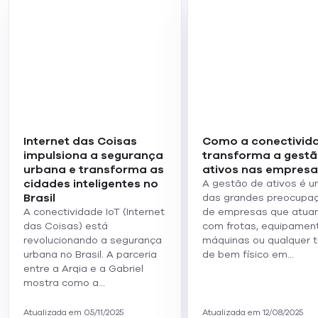
segurança percebida pela própria população.
Desafios Atuais e Aspectos a
Considerar
Apesar das claras vantagens da adoção dessas
tecnologias, é fundamental reconhecer que ainda existem
desafios estruturais e operacionais. A privacidade e a
Internet das Coisas
Como a conectivid
segurança dos dados precisam ser abordadas com o
impulsiona a segurança
transforma a gestã
máximo cuidado possível, adotando soluções éticas e
urbana e transforma as
ativos nas empresa
rigorosas de governança digital.
cidades inteligentes no
A gestão de ativos é 
Além da propriedade dos dados, questões relativas à
Brasil
das grandes preocupa
regulamentação, interoperabilidade dos diversos
A conectividade IoT (Internet
de empresas que atua
dispositivos e a necessidade de redes privadas seguras —
das Coisas) está
com frotas, equipamen
as chamadas
Redes Privativas
— são preocupações
revolucionando a segurança
máquinas ou qualquer t
constantes que devem ser consideradas cuidadosamente
urbana no Brasil. A parceria
de bem físico em…
pelos gestores urbanos que optam pela implementação
entre a Arqia e a Gabriel
dessas ferramentas.
mostra como a…
Atualizada em 05/11/2025
Atualizada em 12/08/2025