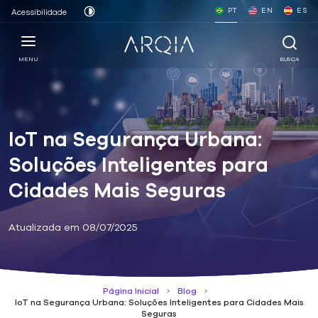
PT
EN
ES
Acessibilidade
MENU
BUSCA
IoT na Segurança Urbana:
Soluções Inteligentes para
Cidades Mais Seguras
Atualizada em 08/07/2025
Página Inicial
Blog
IoT na Segurança Urbana: Soluções Inteligentes para Cidades Mais
Seguras