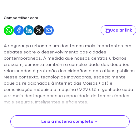
Compartilhar com
Copiar link
A segurança urbana é um dos temas mais importantes em
debates sobre o desenvolvimento das cidades
contemporâneas. À medida que nossos centros urbanos
crescem, aumenta também a complexidade dos desafios
relacionados à proteção dos cidadãos e dos ativos públicos.
Nesse contexto, tecnologias inovadoras, especialmente
aquelas relacionadas à Internet das Coisas (IoT) e
comunicação máquina a máquina (M2M), têm ganhado cada
vez mais destaque por sua capacidade de tornar cidades
mais seguras, inteligentes e eficientes.
De câmeras inteligentes até sistemas de monitoramento em
tempo real, as soluções IoT na segurança urbana vêm
Leia a matéria completa
transformando rapidamente a maneira como os governos
abordam a proteção de suas populações e infraestruturas
cruciais. Neste artigo, vamos explorar com mais