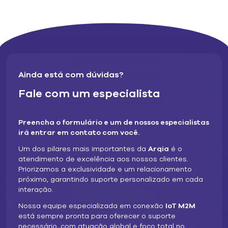
profundidade o impacto da IoT no município conectado,
destacando as principais aplicações tecnológicas,
benefícios e desafios relacionados a essa área.
Cidades Inteligentes: Finalmente
um Aliado Poderoso na Segurança
Ainda está com dúvidas?
Urbana
Fale com um especialista
Quando falamos em
Smart Cities
, pensamos imediatamente
em cidades onde os diferentes sistemas urbanos trabalham
Preencha o formulário e um de nossos especialistas
em sintonia perfeita. E isso inclui desde uma mobilidade
irá entrar em contato com você.
assertiva e eficiente até redes de gestão energética mais
Um dos pilares mais importantes da
Arqia
é o
inteligentes. Mas o elemento da segurança é, certamente,
atendimento de excelência aos nossos clientes.
uma das principais prioridades nesse cenário.
Priorizamos a exclusividade e um relacionamento
As plataformas IoT têm sido fundamentais para modernizar
próximo, garantindo suporte personalizado em cada
e integrar operações de segurança urbana em muitas
interação.
cidades pelo mundo. Por meio da implantação de sensores e
Nossa equipe especializada em conexão
IoT M2M
câmeras conectadas através da
conectividade M2M
, é
está sempre pronta para oferecer o suporte
possível monitorar as vias públicas em tempo real,
necessário, com atuação global e foco total no