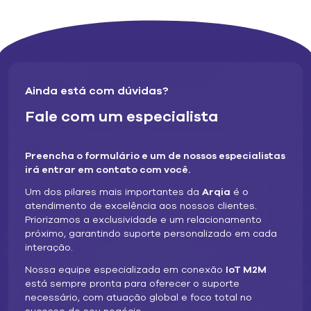
empresas?
São muitas as formas como a IoT pode contribuir para a
modernização de uma empresa, auxiliando desde a redução
de custos operacionais, como o consumo de energia, até no
aprimoramento de departamentos importantes, como
Ainda está com dúvidas?
controle de estoque e gerenciamento da cadeia de
Fale com um especialista
suprimentos.
A IoT é para todos
Preencha o formulário e um de nossos especialistas
irá entrar em contato com você.
Há quem acredite que essa tecnologia só engloba as
Um dos pilares mais importantes da
Arqia
é o
grandes empresas de áreas específicas e não se aplique
atendimento de excelência aos nossos clientes.
para modernizar empresas pequenas ou que acabaram de
Priorizamos a exclusividade e um relacionamento
iniciar seu negócio.
próximo, garantindo suporte personalizado em cada
interação.
Embora a IoT seja focada predominantemente em serviços
que envolvam tecnologia, segurança e indústria, ela pode ser
Nossa equipe especializada em conexão
IoT M2M
atribuída a diferentes funções, podendo ser utilizada
está sempre pronta para oferecer o suporte
inclusive por um empreendedor individual.
necessário, com atuação global e foco total no