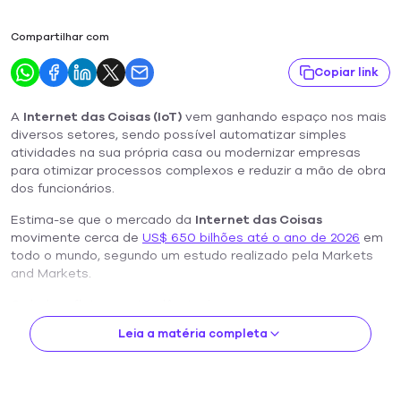
Compartilhar com
Copiar link
A
Internet das Coisas (IoT)
vem ganhando espaço nos mais
diversos setores, sendo possível automatizar simples
atividades na sua própria casa ou modernizar empresas
para otimizar processos complexos e reduzir a mão de obra
dos funcionários.
Estima-se que o mercado da
Internet das Coisas
movimente cerca de
US$ 650 bilhões até o ano de 2026
em
todo o mundo, segundo um estudo realizado pela Markets
and Markets.
O dado reflete uma tendência de empresas que enxergam
na transformação digital uma oportunidade de ganhar
Leia a matéria completa
vantagem competitiva neste cenário.
Como a IoT pode modernizar