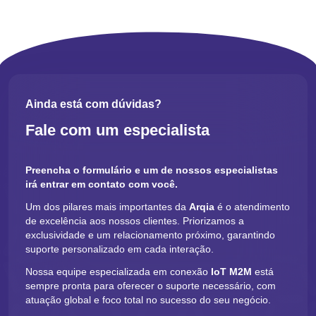
e economicamente viável, trazendo benefícios tanto para a
redução de custos quanto para a melhoria da qualidade dos
produtos.
Benefícios do monitoramento em tempo
real na indústria
Ainda está com dúvidas?
Fale com um especialista
Otimização dos processos produtivos
Um dos principais benefícios do monitoramento em tempo real na
Preencha o formulário e um de nossos especialistas
indústria é a otimização dos processos produtivos. Com a
irá entrar em contato com você.
implementação de sistemas que monitoram constantemente a
Um dos pilares mais importantes da
Arqia
é o atendimento
performance dos equipamentos e linhas de produção, é possível
de excelência aos nossos clientes. Priorizamos a
identificar gargalos e ineficiências com agilidade. Através da
exclusividade e um relacionamento próximo, garantindo
análise de dados, as empresas conseguem ajustar a velocidade
suporte personalizado em cada interação.
de produção, programar manutenções preventivas e evitar
paradas não planejadas, garantindo um fluxo contínuo e
Nossa equipe especializada em conexão
IoT M2M
está
reduzindo os índices de falhas.
sempre pronta para oferecer o suporte necessário, com
atuação global e foco total no sucesso do seu negócio.
Redução de custos operacionais