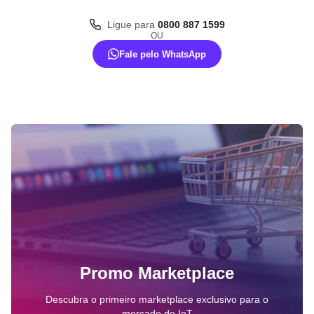
Ligue para
0800 887 1599
OU
Fale pelo WhatsApp
Benefícios do monitoramento em tempo
real no agronegócio
Gestão eficiente de recursos naturais
No agronegócio, o monitoramento em tempo real tem um papel
fundamental na gestão dos recursos naturais. Sensores instalados
em áreas de cultivo podem coletar informações sobre umidade do
solo, temperatura ambiente, índice pluviométrico e outros
parâmetros essenciais para a saúde das plantas. Esses dados
permitem que os agricultores realizem uma irrigação mais precisa,
Promo Marketplace
evitando tanto o excesso quanto a escassez de água, e otimizem
a aplicação de fertilizantes e defensivos agrícolas. Com uma
Descubra o primeiro marketplace exclusivo para o
gestão mais eficiente, é possível reduzir o desperdício de recursos
mercado de IoT
e melhorar a produtividade das lavouras.