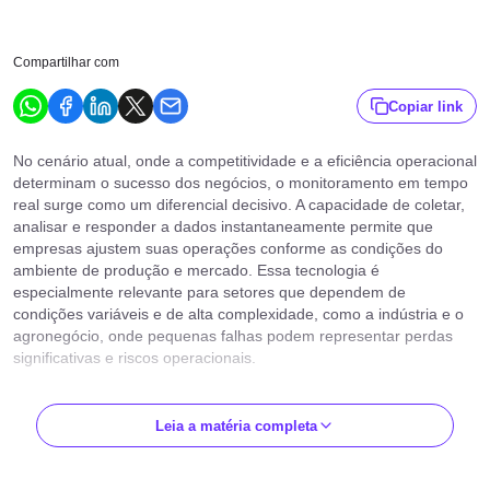
Compartilhar com
Copiar link
No cenário atual, onde a competitividade e a eficiência operacional
determinam o sucesso dos negócios, o monitoramento em tempo
real surge como um diferencial decisivo. A capacidade de coletar,
analisar e responder a dados instantaneamente permite que
empresas ajustem suas operações conforme as condições do
ambiente de produção e mercado. Essa tecnologia é
especialmente relevante para setores que dependem de
condições variáveis e de alta complexidade, como a indústria e o
agronegócio, onde pequenas falhas podem representar perdas
significativas e riscos operacionais.
O uso de sensores, dispositivos conectados e sistemas de
comunicação integrados possibilita um fluxo contínuo de
Leia a matéria completa
informações, que vão desde a condição das máquinas em uma
fábrica até às variáveis ambientais que afetam uma lavoura. Essa
integração digital promove um ambiente mais seguro, sustentável