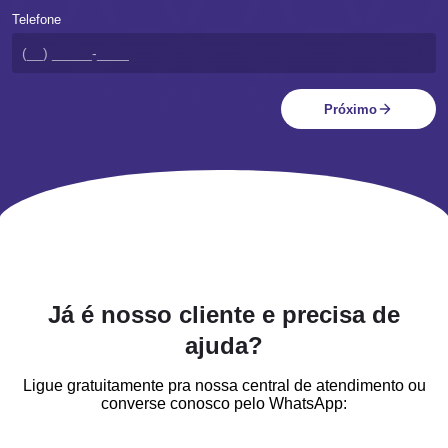
Telefone
Aumento da produtividade
Ao integrar todas as etapas do processo produtivo com
monitoramento contínuo, as indústrias ganham em agilidade e
Próximo
precisão. A análise de dados em tempo real possibilita a
identificação imediata de desvios no padrão produtivo, permitindo
a tomada de decisão instantânea para ajustar processos e evitar
perdas. Essa abordagem dinâmica não só aumenta a
produtividade, mas também melhora a qualidade dos produtos
finais, elevando a competitividade no mercado.
Já é nosso cliente e precisa de
ajuda?
Ligue gratuitamente pra nossa central de atendimento ou
converse conosco pelo WhatsApp: