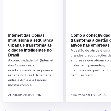
permitem um monitoramento contínuo e automatizado, facilitando
a gestão das atividades agrícolas. Esses dispositivos não apenas
coletam dados, mas também interagem entre si para ajustar
automaticamente sistemas de irrigação, climatização e controle de
pragas. A
IoT no agronegócio
possibilita uma abordagem mais
sustentável e economicamente viável, aumentando a eficiência
operacional e reduzindo o impacto ambiental. Ao implementar
Internet das Coisas
Como a conectividad
soluções de IoT, os produtores conseguem responder
impulsiona a segurança
transforma a gestão 
rapidamente a mudanças nas condições ambientais, mantendo
urbana e transforma as
ativos nas empresas
um equilíbrio entre produtividade e sustentabilidade.
cidades inteligentes no
A gestão de ativos é uma
Brasil
grandes preocupações d
Melhoria na logística e distribuição
A conectividade IoT (Internet
empresas que atuam co
das Coisas) está
frotas, equipamentos,
Além do monitoramento das condições de cultivo, a tecnologia em
revolucionando a segurança
máquinas ou qualquer tip
tempo real também impacta positivamente a logística no
urbana no Brasil. A parceria
bem físico em…
agronegócio. Sistemas inteligentes acompanham a cadeia de
entre a Arqia e a Gabriel
suprimentos desde a colheita até a distribuição dos produtos. Essa
mostra como a…
visibilidade permite identificar gargalos logísticos, melhorar a
gestão de estoque e reduzir perdas durante o transporte. Com
Atualizada em 05/11/2025
Atualizada em 12/08/2025
uma logística otimizada, os produtos chegam ao consumidor final
em melhores condições, preservando a qualidade e garantindo a
satisfação do mercado consumidor.