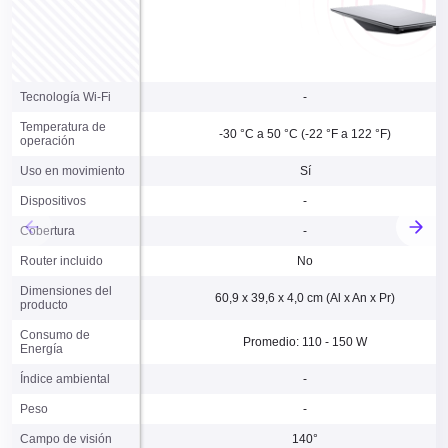
Tecnología Wi-Fi
Tecnología Wi-Fi
-
Temperatura de
Temperatura de
-30 °C a 50 °C (-22 °F a 122 °F)
operación
operación
Uso en movimiento
Uso en movimiento
Sí
Dispositivos
Dispositivos
-
Cobertura
Cobertura
-
Router incluido
Router incluido
No
Dimensiones del
Dimensiones del
60,9 x 39,6 x 4,0 cm (Al x An x Pr)
producto
producto
Consumo de
Consumo de
Promedio: 110 - 150 W
Energía
Energía
Índice ambiental
Índice ambiental
-
Peso
Peso
-
Campo de visión
Campo de visión
140°