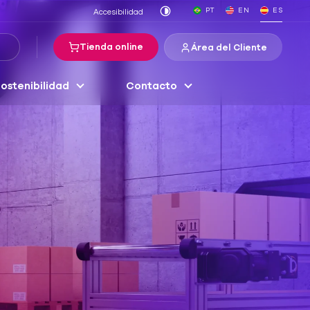
PT
EN
ES
Accesibilidad
Tienda online
Área del Cliente
ostenibilidad
Contacto