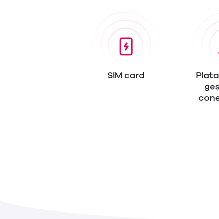
SIM card
Plat
ges
cone