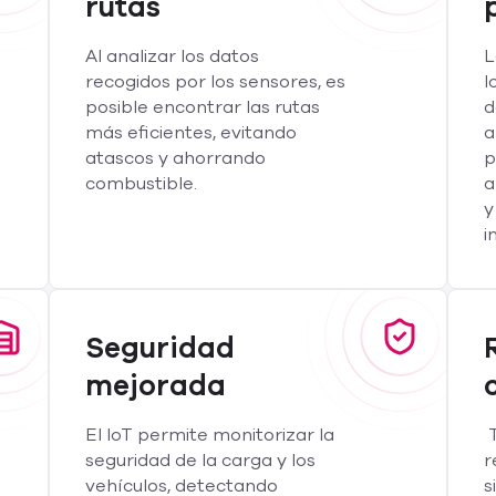
rutas
Al analizar los datos
L
recogidos por los sensores, es
l
posible encontrar las rutas
d
más eficientes, evitando
a
atascos y ahorrando
p
combustible.
a
y
i
Seguridad
mejorada
El IoT permite monitorizar la
T
seguridad de la carga y los
r
vehículos, detectando
s