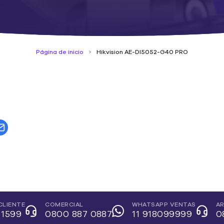
Página de inicio
Hikvision AE-DI5052-G40 PRO
CLIENTE
COMERCIAL
WHATSAPP VENTAS
AR
 1599
0800 887 0887
11 918099999
0