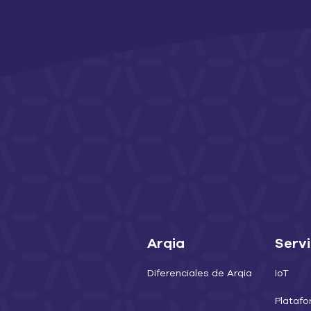
Arqia
Servi
Diferenciales de Arqia
IoT
Plataf