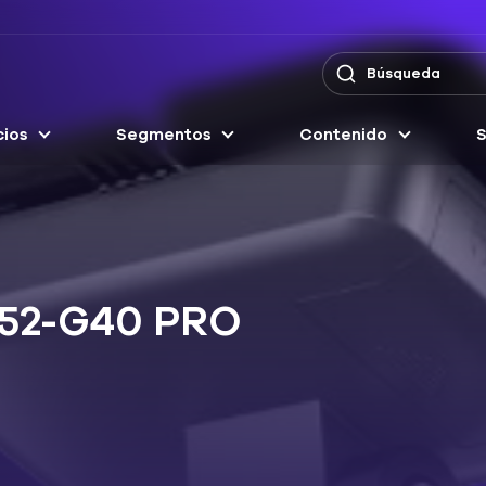
cios
Segmentos
Contenido
S
052-G40 PRO