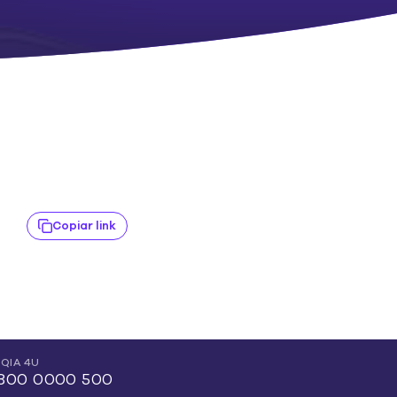
Copiar link
QIA 4U
800 0000 500