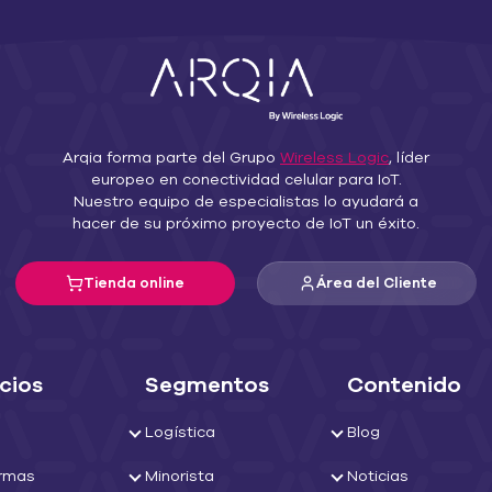
Arqia forma parte del Grupo
Wireless Logic
, líder
europeo en conectividad celular para IoT.
Nuestro equipo de especialistas lo ayudará a
hacer de su próximo proyecto de IoT un éxito.
Tienda online
Área del Cliente
cios
Segmentos
Contenido
Logística
Blog
ormas
Minorista
Noticias