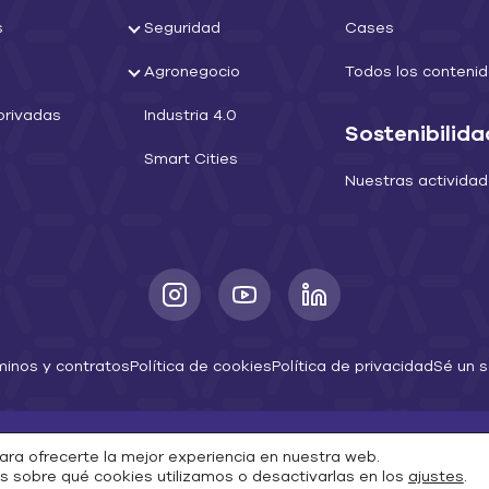
s
Seguridad
Cases
Agronegocio
Todos los conteni
privadas
Industria 4.0
Sostenibilida
Smart Cities
Nuestras activida
minos y contratos
Política de cookies
Política de privacidad
Sé un s
2026 © Copyright Arqia. Todos los derechos reservados.
ara ofrecerte la mejor experiencia en nuestra web.
Conectando el futuro con tecnología e inteligencia
 sobre qué cookies utilizamos o desactivarlas en los
ajustes
.