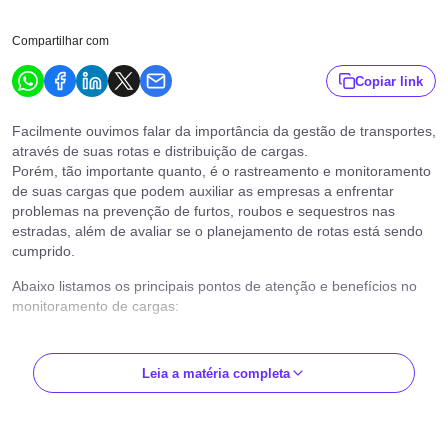
Compartilhar com
Copiar link
Facilmente ouvimos falar da importância da gestão de transportes,
através de suas rotas e distribuição de cargas.
Porém, tão importante quanto, é o rastreamento e monitoramento
de suas cargas que podem auxiliar as empresas a enfrentar
problemas na prevenção de furtos, roubos e sequestros nas
estradas, além de avaliar se o planejamento de rotas está sendo
cumprido.
Abaixo listamos os principais pontos de atenção e benefícios no
monitoramento de cargas:
Prevenção de Furtos e Sequestros
Leia a matéria completa
Com o uso de tecnologias que envolvem, por exemplo GPS e
Satélite, o rastreamento auxilia a prevenir furtos, roubos e
sequestros e, por meio do monitoramento, é possível obter