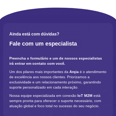
informações a respeito da localização e contribuir com as
investigações que possam ocorrer.
Avaliação de Percursos
Ainda está com dúvidas?
O monitoramento também é extremamente importante para a
avaliação de percursos e encontrar pontos que podem ser
Fale com um especialista
melhorados, proporcionando mais eficiência para o negócio
logístico
.
Preencha o formulário e um de nossos especialistas
irá entrar em contato com você.
Desempenho de Veículos e
Um dos pilares mais importantes da
Arqia
é o atendimento
Motoristas
de excelência aos nossos clientes. Priorizamos a
exclusividade e um relacionamento próximo, garantindo
É viável acompanhar o desempenho por veículos e por motorista
suporte personalizado em cada interação.
individualmente, analisando casos de quebras ou desvios
Nossa equipe especializada em conexão
IoT M2M
está
indesejáveis.
sempre pronta para oferecer o suporte necessário, com
atuação global e foco total no sucesso do seu negócio.
E como a conectividade ajuda em