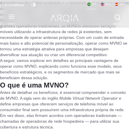
A transformação digital acelerada e a demanda crescente por serviços
PT
EN
ES
Acessibilidade
de telecomunicações mais personalizados abriram espaço para um
modelo de negócios inovador: as MVNOs (Mobile Virtual Network
Operators), ou Operadoras Móveis Virtuais. Diferentemente das
MENU
BUSCA
grandes operadoras tradicionais, as MVNOs oferecem serviços
móveis utilizando a infraestrutura de redes já existentes, sem
necessidade de operar antenas próprias. Com um custo de entrada
mais baixo e alto potencial de personalização, operar como MVNO se
tornou uma estratégia atrativa para empresas que desejam
diversificar sua atuação ou criar um diferencial competitivo.
A seguir, vamos explorar em detalhes as principais vantagens de
operar como MVNO, explicando como funciona esse modelo, seus
benefícios estratégicos, e os segmentos de mercado que mais se
beneficiam dessa solução.
O que é uma MVNO?
Antes de detalhar os benefícios, é essencial compreender o conceito
de MVNO. A sigla vem do inglês
Mobile Virtual Network Operator
e
define empresas que oferecem serviços de telefonia móvel ao
consumidor final sem possuírem uma infraestrutura própria de rede.
Em vez disso, elas firmam acordos com operadoras tradicionais —
chamadas de operadoras de rede hospedeira — para utilizar sua
cobertura e estrutura técnica.